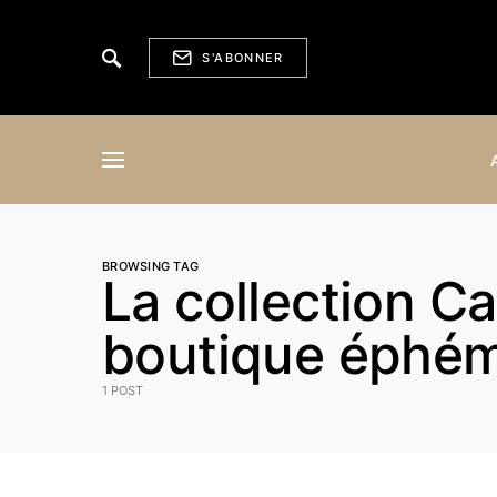
S'ABONNER
BROWSING TAG
La collection Ca
boutique éphé
1 POST