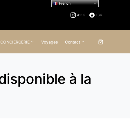
French
411K
13K
 CONCIERGERIE
Voyages
Contact
disponible à la