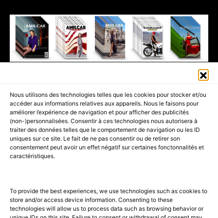
411K
13K
© 2026 AMILCAR MAGAZINE GROUP - AMILCAR STYLE MAGAZINE IS
Nous utilisons des technologies telles que les cookies pour stocker et/ou
PART OF THE
AMILCAR MAGAZINE GROUP.
EDITOR - ADVERTISING
accéder aux informations relatives aux appareils. Nous le faisons pour
AGENCE MEDIANE.
améliorer l’expérience de navigation et pour afficher des publicités
(non-)personnalisées. Consentir à ces technologies nous autorisera à
ACCUEIL
BEST OF LUXE
35 MAGAZINES
traiter des données telles que le comportement de navigation ou les ID
uniques sur ce site. Le fait de ne pas consentir ou de retirer son
SHOPPING & CONCIERGERIE
Voyages
Contact
consentement peut avoir un effet négatif sur certaines fonctonnalités et
caractéristiques.
Avant-Premières
& Offres exclusives
To provide the best experiences, we use technologies such as cookies to
store and/or access device information. Consenting to these
technologies will allow us to process data such as browsing behavior or
unique IDs on this site. Failure to consent or withdrawal of consent may