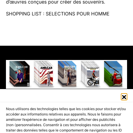
d’œuvres conçues pour créer des souvenirs.
SHOPPING LIST : SELECTIONS POUR HOMME
411K
13K
© 2026 AMILCAR MAGAZINE GROUP - AMILCAR STYLE MAGAZINE IS
Nous utilisons des technologies telles que les cookies pour stocker et/ou
PART OF THE
AMILCAR MAGAZINE GROUP.
EDITOR - ADVERTISING
accéder aux informations relatives aux appareils. Nous le faisons pour
AGENCE MEDIANE.
améliorer l’expérience de navigation et pour afficher des publicités
(non-)personnalisées. Consentir à ces technologies nous autorisera à
ACCUEIL
BEST OF LUXE
35 MAGAZINES
traiter des données telles que le comportement de navigation ou les ID